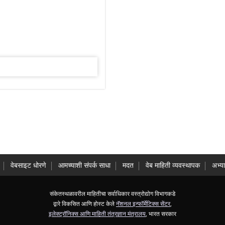
वेबसाइट धोरणे
आमच्याशी संपर्क साधा
मदत
वेब माहिती व्यवस्थापक
अभ्य
संकेतस्थळावरील माहितीचा सर्वाधिकार वस्त्रोद्योग विभागकडे
द्वारे विकसित आणि होस्ट केले
नॅशनल इन्फॉर्मेटिक्स सेंटर
,
इलेक्ट्रॉनिक्स आणि माहिती तंत्रज्ञान मंत्रालय
, भारत सरकार