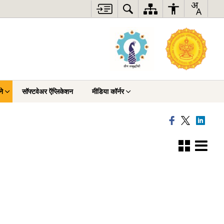
ने
सॉफ्टवेअर ऍप्लिकेशन
मीडिया कॉर्नर