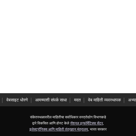
वेबसाइट धोरणे
आमच्याशी संपर्क साधा
मदत
वेब माहिती व्यवस्थापक
अभ्य
संकेतस्थळावरील माहितीचा सर्वाधिकार वस्त्रोद्योग विभागकडे
द्वारे विकसित आणि होस्ट केले
नॅशनल इन्फॉर्मेटिक्स सेंटर
,
इलेक्ट्रॉनिक्स आणि माहिती तंत्रज्ञान मंत्रालय
, भारत सरकार