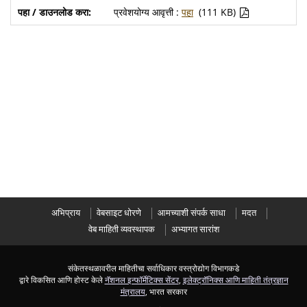
प्रवेशयोग्य आवृत्ती :
पहा
(111 KB)
अभिप्राय
वेबसाइट धोरणे
आमच्याशी संपर्क साधा
मदत
वेब माहिती व्यवस्थापक
अभ्यागत सारांश
संकेतस्थळावरील माहितीचा सर्वाधिकार वस्त्रोद्योग विभागकडे
द्वारे विकसित आणि होस्ट केले
नॅशनल इन्फॉर्मेटिक्स सेंटर
,
इलेक्ट्रॉनिक्स आणि माहिती तंत्रज्ञान
मंत्रालय
, भारत सरकार